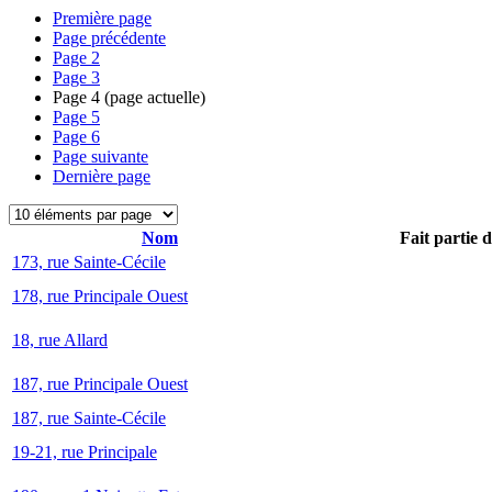
Première page
Page précédente
Page
2
Page
3
Page
4
(page actuelle)
Page
5
Page
6
Page suivante
Dernière page
Nom
Fait partie 
173, rue Sainte-Cécile
178, rue Principale Ouest
18, rue Allard
187, rue Principale Ouest
187, rue Sainte-Cécile
19-21, rue Principale