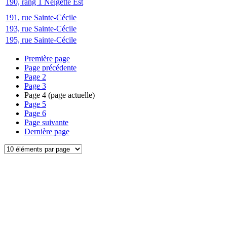
190, rang 1 Neigette Est
191, rue Sainte-Cécile
193, rue Sainte-Cécile
195, rue Sainte-Cécile
Première page
Page précédente
Page
2
Page
3
Page
4
(page actuelle)
Page
5
Page
6
Page suivante
Dernière page