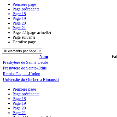
Première page
Page précédente
Page
18
Page
19
Page
20
Page
21
Page
22
(page actuelle)
Page suivante
Dernière page
Nom
Fai
Presbytère de Sainte-Cécile
Presbytère de Sainte-Odile
Remise Paquet-Hudon
Université du Québec à Rimouski
Première page
Page précédente
Page
18
Page
19
Page
20
Page
21