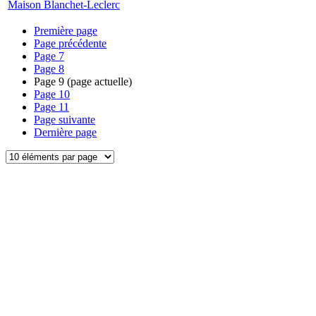
Maison Blanchet-Leclerc
Première page
Page précédente
Page
7
Page
8
Page
9
(page actuelle)
Page
10
Page
11
Page suivante
Dernière page