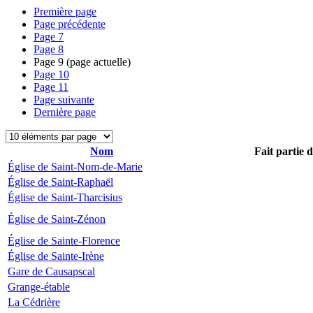
Première page
Page précédente
Page
7
Page
8
Page
9
(page actuelle)
Page
10
Page
11
Page suivante
Dernière page
Nom
Fait partie 
Église de Saint-Nom-de-Marie
Église de Saint-Raphaël
Église de Saint-Tharcisius
Église de Saint-Zénon
Église de Sainte-Florence
Église de Sainte-Irène
Gare de Causapscal
Grange-étable
La Cédrière