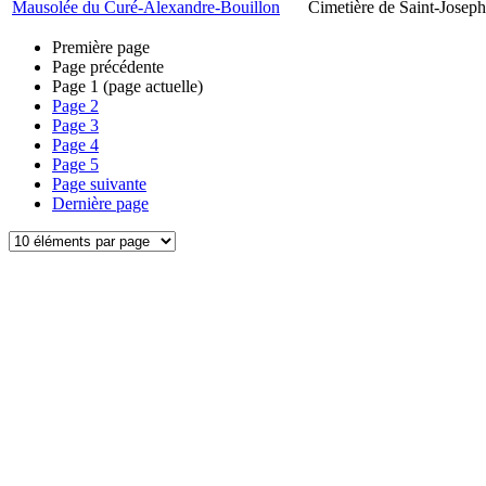
Mausolée du Curé-Alexandre-Bouillon
Cimetière de Saint-Joseph
Première page
Page précédente
Page
1
(page actuelle)
Page
2
Page
3
Page
4
Page
5
Page suivante
Dernière page