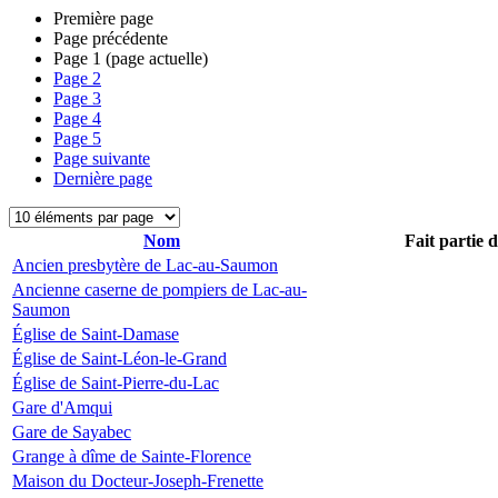
Première page
Page précédente
Page
1
(page actuelle)
Page
2
Page
3
Page
4
Page
5
Page suivante
Dernière page
Nom
Fait partie 
Ancien presbytère de Lac-au-Saumon
Ancienne caserne de pompiers de Lac-au-
Saumon
Église de Saint-Damase
Église de Saint-Léon-le-Grand
Église de Saint-Pierre-du-Lac
Gare d'Amqui
Gare de Sayabec
Grange à dîme de Sainte-Florence
Maison du Docteur-Joseph-Frenette