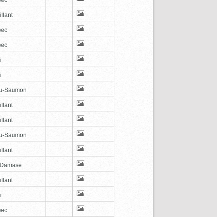
illant
bec
bec
i
i
au-Saumon
illant
illant
au-Saumon
illant
-Damase
illant
i
bec