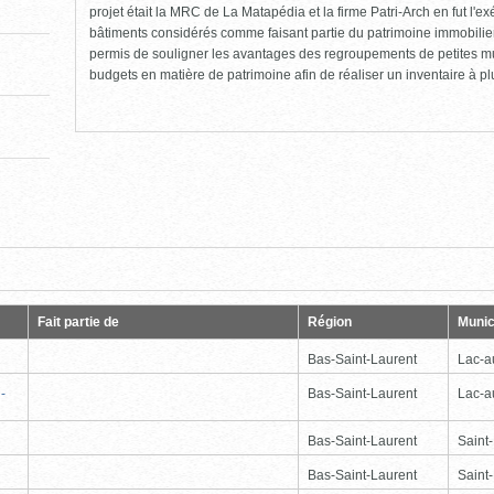
projet était la MRC de La Matapédia et la firme Patri-Arch en fut l'exéc
bâtiments considérés comme faisant partie du patrimoine immobilier
permis de souligner les avantages des regroupements de petites m
budgets en matière de patrimoine afin de réaliser un inventaire à p
e
Dernière
Fait partie de
Région
Munic
Bas-Saint-Laurent
Lac-
-
Bas-Saint-Laurent
Lac-
Bas-Saint-Laurent
Saint
Bas-Saint-Laurent
Saint