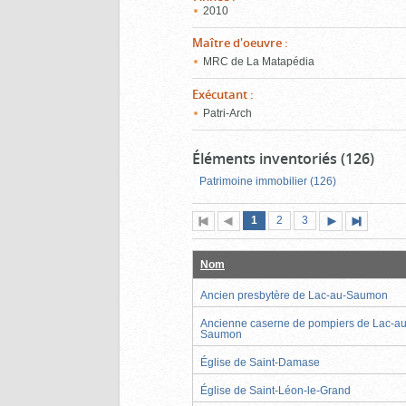
2010
Maître d'oeuvre
:
MRC de La Matapédia
Exécutant
:
Patri-Arch
Éléments inventoriés (126)
Patrimoine immobilier (126)
Page
(page
Page
Page
1
Première
2
Page
3
Pag
actuelle)
page
précédente
suivante
page
Nom
Ancien presbytère de Lac-au-Saumon
Ancienne caserne de pompiers de Lac-au
Saumon
Église de Saint-Damase
Église de Saint-Léon-le-Grand