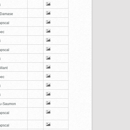
i
-Damase
pscal
bec
i
pscal
i
illant
bec
i
i
au-Saumon
pscal
pscal