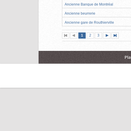
Ancienne Banque de Montréal
Ancienne beurrerie
Ancienne gare de Routhierville
Page
(page
Page
Page
1
Première
2
Page
3
Pag
actuelle)
page
précédente
suivante
page
Pla