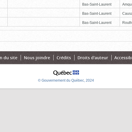
Bas-Saint-Laurent
Amqu
Bas-Saint-Laurent
Causa
Bas-Saint-Laurent
Routhi
e
Dernière
n du site
Nous joindre
Crédits
Droits d'auteur
Accessibi
© Gouvernement du Québec, 2024