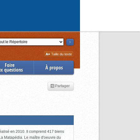
ction
Augmenter
Taille du texte
la
Foire
À propos
ux questions
Partager
 réalisé en 2010. Il comprend 417 biens
 La Matapédia. Le maître d'oeuvre du