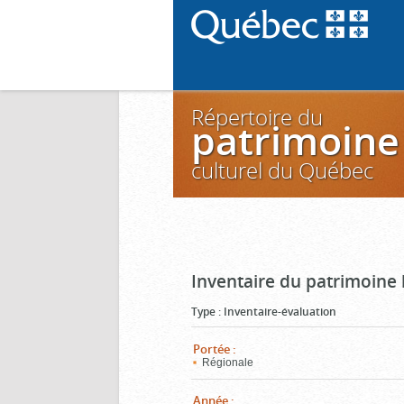
Répertoire du
patrimoine
culturel du Québec
Inventaire du patrimoine
Type
:
Inventaire-évaluation
Portée
:
Régionale
Année
: