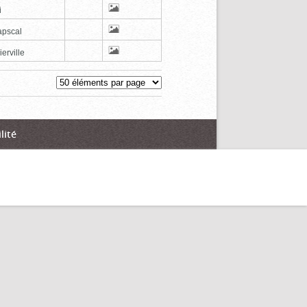
i
pscal
erville
lité