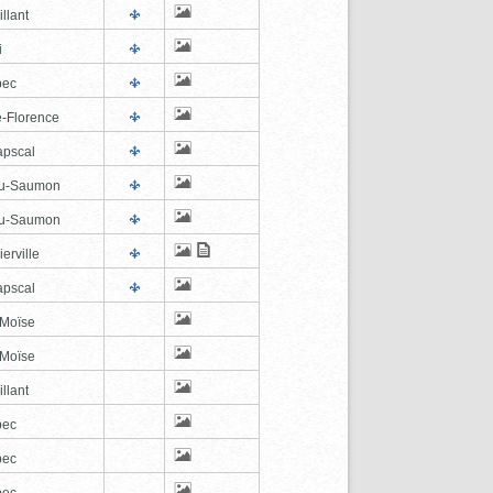
illant
i
bec
e-Florence
pscal
au-Saumon
au-Saumon
erville
pscal
-Moïse
-Moïse
illant
bec
bec
bec