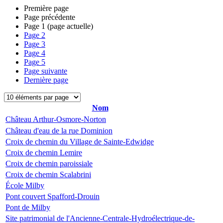
Première page
Page précédente
Page
1
(page actuelle)
Page
2
Page
3
Page
4
Page
5
Page suivante
Dernière page
Nom
Château Arthur-Osmore-Norton
Château d'eau de la rue Dominion
Croix de chemin du Village de Sainte-Edwidge
Croix de chemin Lemire
Croix de chemin paroissiale
Croix de chemin Scalabrini
École Milby
Pont couvert Spafford-Drouin
Pont de Milby
Site patrimonial de l'Ancienne-Centrale-Hydroélectrique-de-