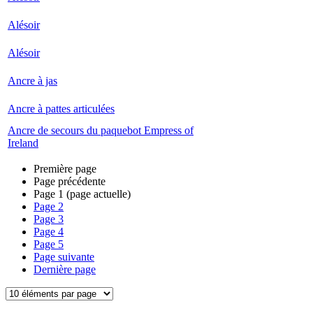
Alésoir
Alésoir
Ancre à jas
Ancre à pattes articulées
Ancre de secours du paquebot Empress of
Ireland
Première page
Page précédente
Page
1
(page actuelle)
Page
2
Page
3
Page
4
Page
5
Page suivante
Dernière page