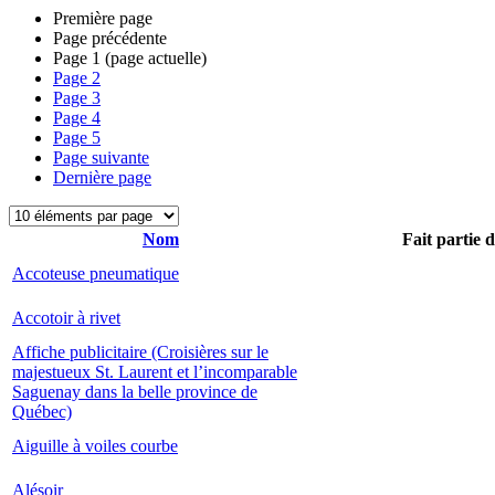
Première page
Page précédente
Page
1
(page actuelle)
Page
2
Page
3
Page
4
Page
5
Page suivante
Dernière page
Nom
Fait partie 
Accoteuse pneumatique
Accotoir à rivet
Affiche publicitaire (Croisières sur le
majestueux St. Laurent et l’incomparable
Saguenay dans la belle province de
Québec)
Aiguille à voiles courbe
Alésoir