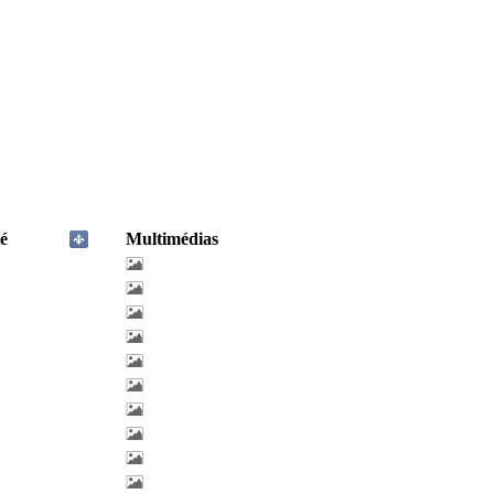
é
Multimédias