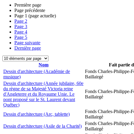
Première page
Page précédente
Page
1
(page actuelle)
Page
2
Page
3
Page
4
Page
5
Page suivante
Dernière page
Nom
Fait partie 
Dessin d'architecture (Académie de
Fonds Charles-Philippe-F
musique)
Baillairgé
Dessin d'architecture (Année jubilaire, 60e
du règne de sa Majesté Victoria reine
Fonds Charles-Philippe-F
d'Angleterre et du Royaume Unie. Le
Baillairgé
pont proposé sur le St. Laurent devant
Québec)
Fonds Charles-Philippe-F
Dessin d'architecture (Arc, tablette)
Baillairgé
Fonds Charles-Philippe-F
Dessin d'architecture (Asile de la Charité)
Baillairgé