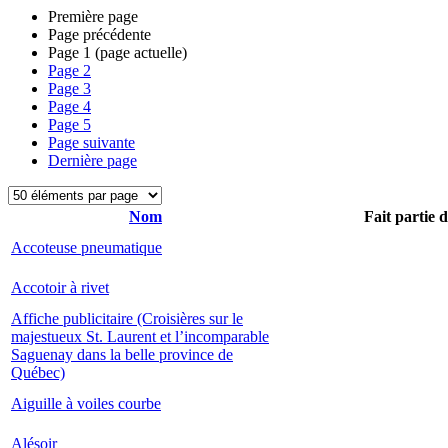
Première page
Page précédente
Page
1
(page actuelle)
Page
2
Page
3
Page
4
Page
5
Page suivante
Dernière page
Nom
Fait partie 
Accoteuse pneumatique
Accotoir à rivet
Affiche publicitaire (Croisières sur le
majestueux St. Laurent et l’incomparable
Saguenay dans la belle province de
Québec)
Aiguille à voiles courbe
Alésoir