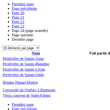
Première page
Page précédente
Page
20
Page
21
Page
22
Page
23
Page
24
(page actuelle)
Page suivante
Dernière page
Nom
Fait partie 
Presbytère de Sainte-Anne
Presbytère de Sainte-Blandine
Presbytère de Sainte-Cécile
Presbytère de Sainte-Odile
Remise Paquet-Hudon
Université du Québec à Rimouski
Vieux couvent de Saint-Fabien
Première page
Page précédente