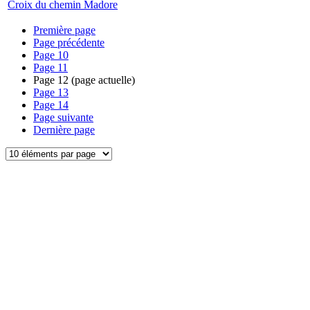
Croix du chemin Madore
Première page
Page précédente
Page
10
Page
11
Page
12
(page actuelle)
Page
13
Page
14
Page suivante
Dernière page