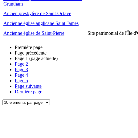
Grantham
Ancien presbytère de Saint-Octave
Ancienne église anglicane Saint-James
Ancienne église de Saint-Pierre
Site patrimonial de l'Île-d
Première page
Page précédente
Page
1
(page actuelle)
Page
2
Page
3
Page
4
Page
5
Page suivante
Dernière page