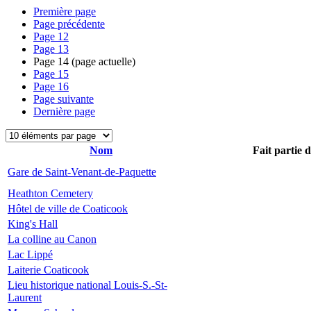
Première page
Page précédente
Page
12
Page
13
Page
14
(page actuelle)
Page
15
Page
16
Page suivante
Dernière page
Nom
Fait partie 
Gare de Saint-Venant-de-Paquette
Heathton Cemetery
Hôtel de ville de Coaticook
King's Hall
La colline au Canon
Lac Lippé
Laiterie Coaticook
Lieu historique national Louis-S.-St-
Laurent