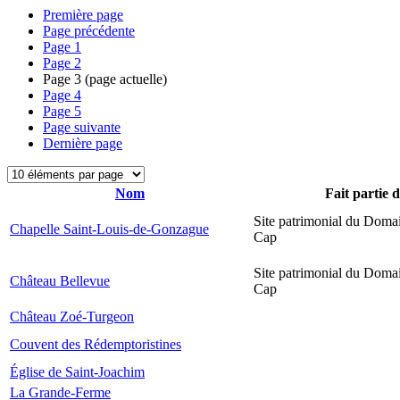
Première page
Page précédente
Page
1
Page
2
Page
3
(page actuelle)
Page
4
Page
5
Page suivante
Dernière page
Nom
Fait partie 
Site patrimonial du Domai
Chapelle Saint-Louis-de-Gonzague
Cap
Site patrimonial du Domai
Château Bellevue
Cap
Château Zoé-Turgeon
Couvent des Rédemptoristines
Église de Saint-Joachim
La Grande-Ferme