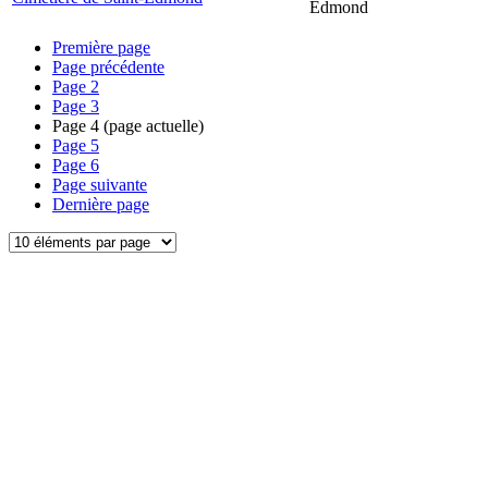
Edmond
Première page
Page précédente
Page
2
Page
3
Page
4
(page actuelle)
Page
5
Page
6
Page suivante
Dernière page