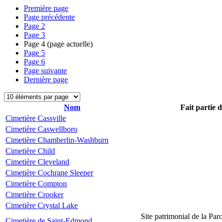
Première page
Page précédente
Page
2
Page
3
Page
4
(page actuelle)
Page
5
Page
6
Page suivante
Dernière page
Nom
Fait partie 
Cimetière Cassville
Cimetière Caswellboro
Cimetière Chamberlin-Washburn
Cimetière Child
Cimetière Cleveland
Cimetière Cochrane Sleeper
Cimetière Compton
Cimetière Crooker
Cimetière Crystal Lake
Site patrimonial de la Par
Cimetière de Saint-Edmond