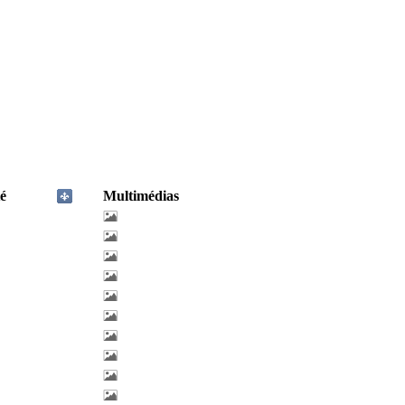
é
Multimédias