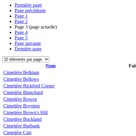
Première page
Page précédente
Page
1
Page
2
Page
3
(page actuelle)
Page
4
Page
5
Page suivante
Dernière page
Nom
Fai
Cimetière Belknap
Cimetière Bellows
Cimetière Bickford Corner
Cimetière Blanchard
Cimetière Bowen
Cimetière Boynton
Cimetière Brown's Hill
Cimetière Buckland
Cimetière Burbank
Cimetière Carr