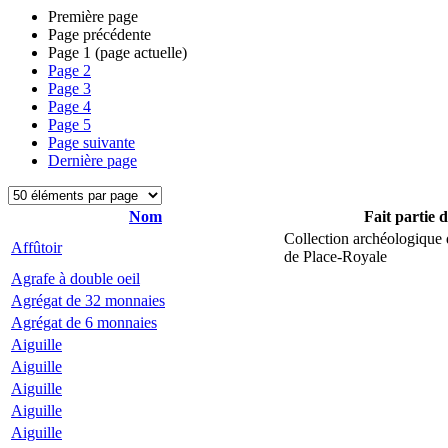
Première page
Page précédente
Page
1
(page actuelle)
Page
2
Page
3
Page
4
Page
5
Page suivante
Dernière page
Nom
Fait partie 
Collection archéologique 
Affûtoir
de Place-Royale
Agrafe à double oeil
Agrégat de 32 monnaies
Agrégat de 6 monnaies
Aiguille
Aiguille
Aiguille
Aiguille
Aiguille