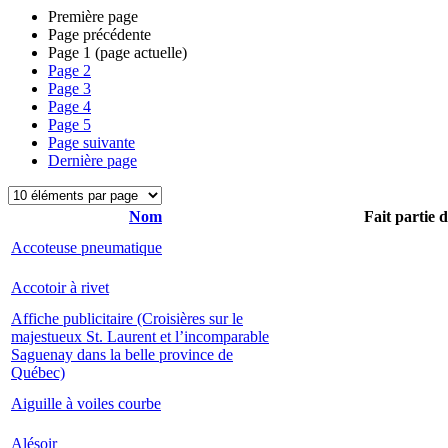
Première page
Page précédente
Page
1
(page actuelle)
Page
2
Page
3
Page
4
Page
5
Page suivante
Dernière page
Nom
Fait partie 
Accoteuse pneumatique
Accotoir à rivet
Affiche publicitaire (Croisières sur le
majestueux St. Laurent et l’incomparable
Saguenay dans la belle province de
Québec)
Aiguille à voiles courbe
Alésoir