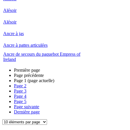
Alésoir
Alésoir
Ancre à jas
Ancre à pattes articulées
Ancre de secours du paquebot Empress of
Ireland
Première page
Page précédente
Page
1
(page actuelle)
Page
2
Page
3
Page
4
Page
5
Page suivante
Dernière page