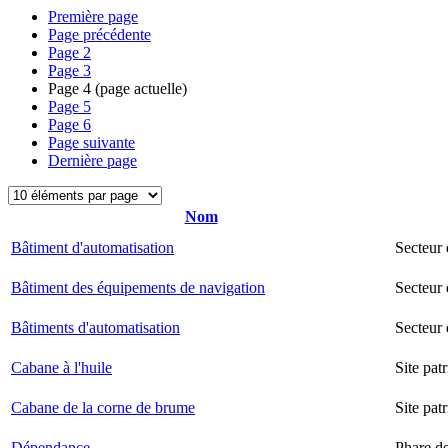
Première page
Page précédente
Page
2
Page
3
Page
4
(page actuelle)
Page
5
Page
6
Page suivante
Dernière page
Nom
Bâtiment d'automatisation
Secteur
Bâtiment des équipements de navigation
Secteur 
Bâtiments d'automatisation
Secteur
Cabane à l'huile
Site pat
Cabane de la corne de brume
Site pat
Dépendance
Phare d