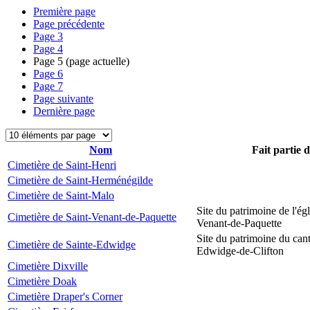
Première page
Page précédente
Page
3
Page
4
Page
5
(page actuelle)
Page
6
Page
7
Page suivante
Dernière page
Nom
Fait partie 
Cimetière de Saint-Henri
Cimetière de Saint-Herménégilde
Cimetière de Saint-Malo
Site du patrimoine de l'égl
Cimetière de Saint-Venant-de-Paquette
Venant-de-Paquette
Site du patrimoine du can
Cimetière de Sainte-Edwidge
Edwidge-de-Clifton
Cimetière Dixville
Cimetière Doak
Cimetière Draper's Corner