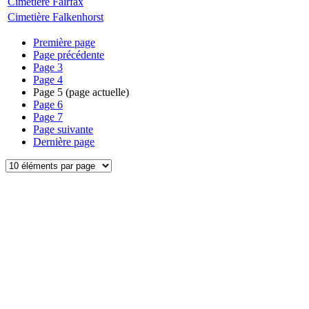
Cimetière Fairfax
Cimetière Falkenhorst
Première page
Page précédente
Page
3
Page
4
Page
5
(page actuelle)
Page
6
Page
7
Page suivante
Dernière page