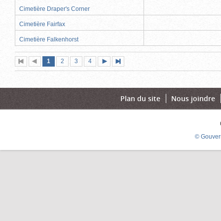
Cimetière Draper's Corner
Cimetière Fairfax
Cimetière Falkenhorst
Page
(page
Page
Page
Page
1
Première
2
Page
3
4
Page
Dernière
actuelle)
page
précédente
suivante
page
Plan du site
Nous joindre
© Gouver