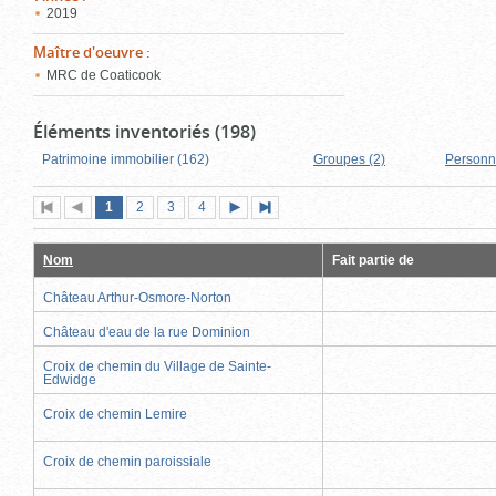
2019
Maître d'oeuvre
:
MRC de Coaticook
Éléments inventoriés (198)
Patrimoine immobilier (162)
Groupes (2)
Personn
Page
(page
Page
Page
Page
1
Première
2
Page
3
4
Page
Dernière
actuelle)
page
précédente
suivante
page
Nom
Fait partie de
Château Arthur-Osmore-Norton
Château d'eau de la rue Dominion
Croix de chemin du Village de Sainte-
Edwidge
Croix de chemin Lemire
Croix de chemin paroissiale