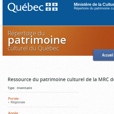
Ministère de la Cult
Répertoire du patrimoine c
Répertoire du
patrimoine
culturel du Québec
Accueil
Ressource du patrimoine culturel de la MRC d
Type
:
Inventaire
Portée
:
Régionale
Année
: