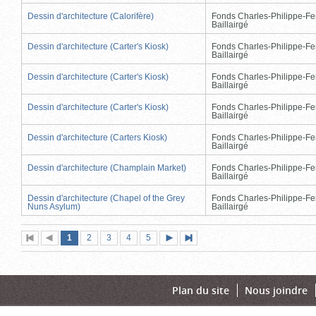
Dessin d'architecture (Calorifère)
Fonds Charles-Philippe-Fe
Baillairgé
Dessin d'architecture (Carter's Kiosk)
Fonds Charles-Philippe-Fe
Baillairgé
Dessin d'architecture (Carter's Kiosk)
Fonds Charles-Philippe-Fe
Baillairgé
Dessin d'architecture (Carter's Kiosk)
Fonds Charles-Philippe-Fe
Baillairgé
Dessin d'architecture (Carters Kiosk)
Fonds Charles-Philippe-Fe
Baillairgé
Dessin d'architecture (Champlain Market)
Fonds Charles-Philippe-Fe
Baillairgé
Dessin d'architecture (Chapel of the Grey
Fonds Charles-Philippe-Fe
Nuns Asylum)
Baillairgé
Page
(page
Page
Page
Page
Page
1
Première
2
Page
3
4
5
Page
Dernière
actuelle)
page
précédente
suivante
page
Plan du site
Nous joindre