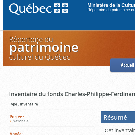
Ministère de la Cult
Répertoire du patrimoine c
Répertoire du
patrimoine
culturel du Québec
Accueil
Inventaire du fonds Charles-Philippe-Ferdinan
Type
:
Inventaire
Résumé
(Boi
Portée
:
ouve
Nationale
cliq
pou
Cet inventai
ferm
Année
: