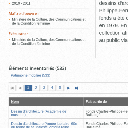
dessins d'ar
2010 - 2011
Philippe-Fer
Maître d'oeuvre
:
fonds a été c
Ministère de la Culture, des Communications et
de la Condition féminine
en 1979. En 
collection a
Exécutant
:
au public vi
Ministère de la Culture, des Communications et
de la Condition féminine
Éléments inventoriés (533)
Patrimoine mobilier (533)
Page
(page
Page
Page
Page
Page
1
Première
2
Page
3
4
5
Page
Dernière
actuelle)
page
précédente
suivante
page
Nom
Fait partie de
Dessin d'architecture (Académie de
Fonds Charles-Philippe-Fe
musique)
Baillairgé
Dessin d'architecture (Année jubilaire, 60e
Fonds Charles-Philippe-Fe
du règne de sa Majesté Victoria reine
Baillairgé