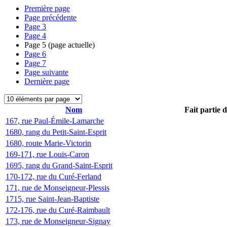
Première page
Page précédente
Page
3
Page
4
Page
5
(page actuelle)
Page
6
Page
7
Page suivante
Dernière page
Nom
Fait partie 
167, rue Paul-Émile-Lamarche
1680, rang du Petit-Saint-Esprit
1680, route Marie-Victorin
169-171, rue Louis-Caron
1695, rang du Grand-Saint-Esprit
170-172, rue du Curé-Ferland
171, rue de Monseigneur-Plessis
1715, rue Saint-Jean-Baptiste
172-176, rue du Curé-Raimbault
173, rue de Monseigneur-Signay