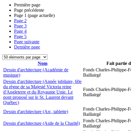
Première page
Page précédente
Page
1
(page actuelle)
Page
2
Page
3
Page
4
Page
5
Page suivante
Dernière page
Nom
Fait partie 
Dessin d'architecture (Académie de
Fonds Charles-Philippe-F
musique)
Baillairgé
Dessin d'architecture (Année jubilaire, 60e
du règne de sa Majesté Victoria reine
Fonds Charles-Philippe-F
d'Angleterre et du Royaume Unie. Le
Baillairgé
pont proposé sur le St. Laurent devant
Québec)
Fonds Charles-Philippe-F
Dessin d'architecture (Arc, tablette)
Baillairgé
Fonds Charles-Philippe-F
Dessin d'architecture (Asile de la Charité)
Baillairgé