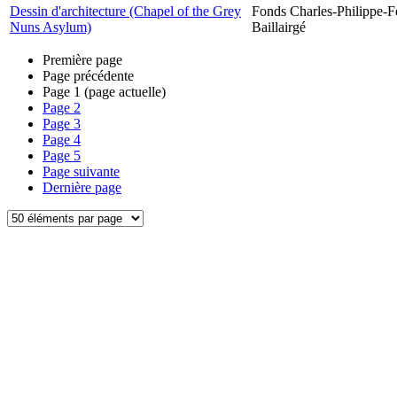
Dessin d'architecture (Chapel of the Grey
Fonds Charles-Philippe-F
Nuns Asylum)
Baillairgé
Première page
Page précédente
Page
1
(page actuelle)
Page
2
Page
3
Page
4
Page
5
Page suivante
Dernière page