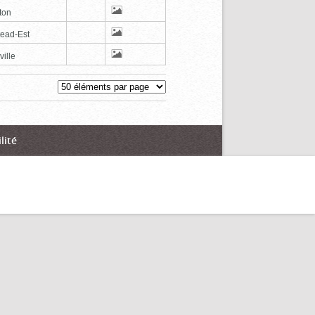
ton
tead-Est
ville
lité