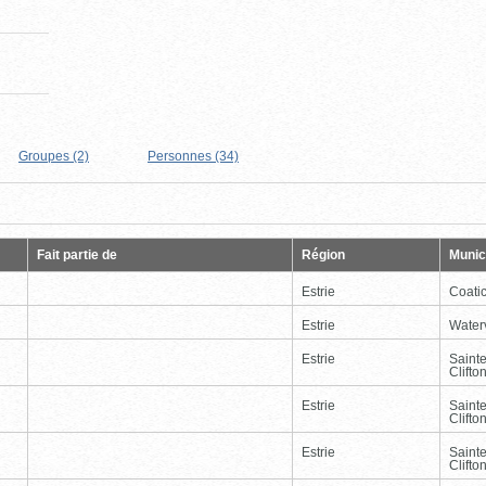
Groupes (2)
Personnes (34)
Page
Dernière
Fait partie de
Région
Munici
Estrie
Coati
Estrie
Waterv
Estrie
Saint
Clifto
Estrie
Saint
Clifto
Estrie
Saint
Clifto