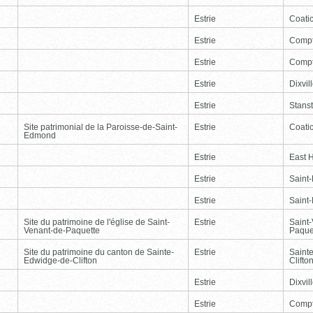
Estrie
Coati
Estrie
Comp
Estrie
Comp
Estrie
Dixvil
Estrie
Stans
Site patrimonial de la Paroisse-de-Saint-
Estrie
Coati
Edmond
Estrie
East 
Estrie
Saint
Estrie
Saint
Site du patrimoine de l'église de Saint-
Estrie
Saint
Venant-de-Paquette
Paque
Site du patrimoine du canton de Sainte-
Estrie
Saint
Edwidge-de-Clifton
Clifto
Estrie
Dixvil
Estrie
Comp