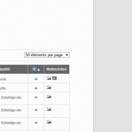
palité
Multimédias
cook
ille
e-Edwidge-de-
n
e-Edwidge-de-
n
e-Edwidge-de-
n