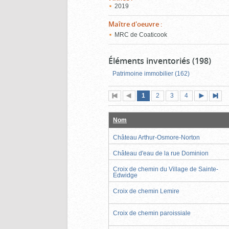
2019
Maître d'oeuvre
:
MRC de Coaticook
Éléments inventoriés (198)
Patrimoine immobilier (162)
Page
(page
Page
Page
Page
1
Première
2
Page
3
4
actuelle)
page
précédente
suivante
page
Nom
Château Arthur-Osmore-Norton
Château d'eau de la rue Dominion
Croix de chemin du Village de Sainte-
Edwidge
Croix de chemin Lemire
Croix de chemin paroissiale