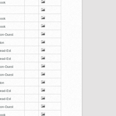
cook
cook
cook
ton-Ouest
ton
tead-Est
tead-Est
ton-Ouest
ton-Ouest
ton
tead-Est
tead-Est
ton-Ouest
cook