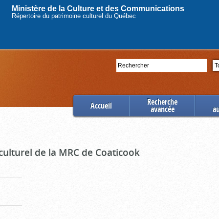
Ministère de la Culture et des Communications
Répertoire du patrimoine culturel du Québec
Rechercher
Se
Recherche
Accueil
avancée
a
culturel de la MRC de Coaticook