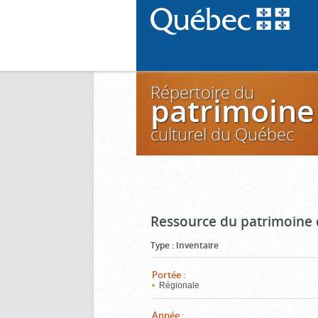
Répertoire du
patrimoine
culturel du Québec
Ressource du patrimoine 
Type
:
Inventaire
Portée
:
Régionale
Année
: