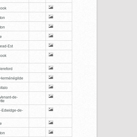
cook
ton
ton
le
tead-Est
cook
Hereford
-Herménégilde
-Malo
-Venant-de-
tte
e-Edwidge-de-
n
le
ton