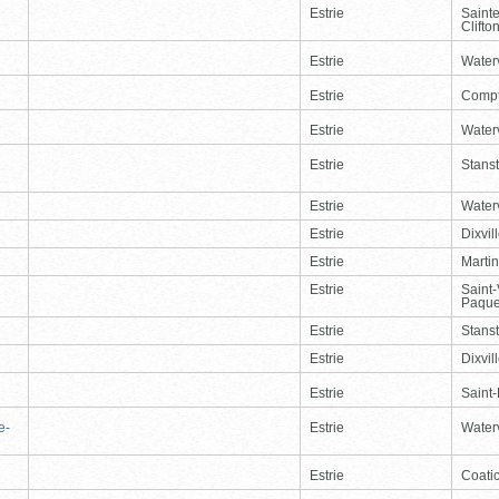
Estrie
Saint
Clifto
Estrie
Waterv
Estrie
Comp
Estrie
Waterv
Estrie
Stans
Estrie
Waterv
Estrie
Dixvil
Estrie
Martin
Estrie
Saint
Paque
Estrie
Stans
Estrie
Dixvil
Estrie
Saint
e-
Estrie
Waterv
Estrie
Coati