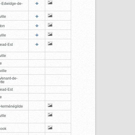
e-Edwidge-de-
n
ille
ton
ille
tead-Est
ille
le
ville
-Venant-de-
tte
tead-Est
le
-Herménégilde
ille
cook