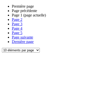
Première page
Page précédente
Page
1
(page actuelle)
Page
2
Page
3
Page
4
Page
5
Page suivante
Dernière page