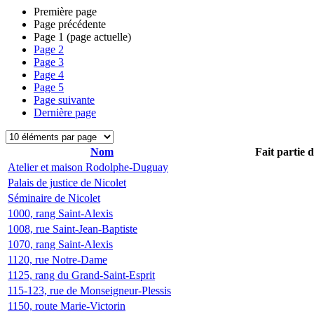
Première page
Page précédente
Page
1
(page actuelle)
Page
2
Page
3
Page
4
Page
5
Page suivante
Dernière page
Nom
Fait partie 
Atelier et maison Rodolphe-Duguay
Palais de justice de Nicolet
Séminaire de Nicolet
1000, rang Saint-Alexis
1008, rue Saint-Jean-Baptiste
1070, rang Saint-Alexis
1120, rue Notre-Dame
1125, rang du Grand-Saint-Esprit
115-123, rue de Monseigneur-Plessis
1150, route Marie-Victorin