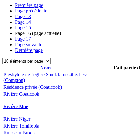
Première page
Page précédente
Page
13
Page
14
Page
15
Page
16
(page actuelle)
Page
17
Page suivante
Dernière page
Nom
Fait partie 
Presbytère de l'église Saint-James-the-Less
(Compton)
Résidence privée (Coaticook)
Rivière Coaticook
Rivière Moe
Rivière Niger
Rivière Tomifobia
Ruisseau Brook