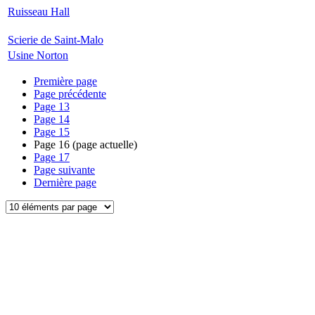
Ruisseau Hall
Scierie de Saint-Malo
Usine Norton
Première page
Page précédente
Page
13
Page
14
Page
15
Page
16
(page actuelle)
Page
17
Page suivante
Dernière page