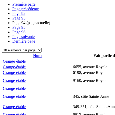
Première page
Page précédente
Page
92
Page
93
Page
94
(page actuelle)
Page
95
Page
96
Page suivante
Dernière page
Nom
Fait partie 
Grange-étable
Grange-étable
6655, avenue Royale
Grange-étable
6198, avenue Royale
Grange-étable
9160, avenue Royale
Grange-étable
Grange-étable
345, côte Sainte-Anne
Grange-étable
349-351, côte Sainte-Ann
Grange-étable
6617, avenue Royale