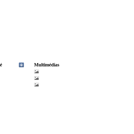
é
Multimédias