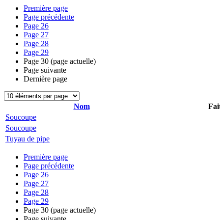
Première page
Page précédente
Page
26
Page
27
Page
28
Page
29
Page
30
(page actuelle)
Page suivante
Dernière page
Nom
Fai
Soucoupe
Soucoupe
Tuyau de pipe
Première page
Page précédente
Page
26
Page
27
Page
28
Page
29
Page
30
(page actuelle)
Page suivante