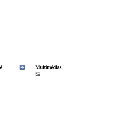
é
Multimédias