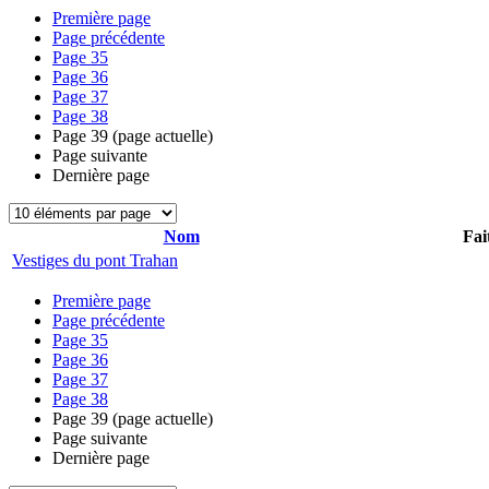
Première page
Page précédente
Page
35
Page
36
Page
37
Page
38
Page
39
(page actuelle)
Page suivante
Dernière page
Nom
Fai
Vestiges du pont Trahan
Première page
Page précédente
Page
35
Page
36
Page
37
Page
38
Page
39
(page actuelle)
Page suivante
Dernière page