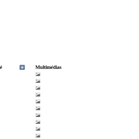
é
Multimédias