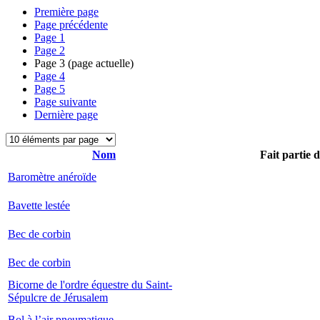
Première page
Page précédente
Page
1
Page
2
Page
3
(page actuelle)
Page
4
Page
5
Page suivante
Dernière page
Nom
Fait partie 
Baromètre anéroïde
Bavette lestée
Bec de corbin
Bec de corbin
Bicorne de l'ordre équestre du Saint-
Sépulcre de Jérusalem
Bol à l’air pneumatique