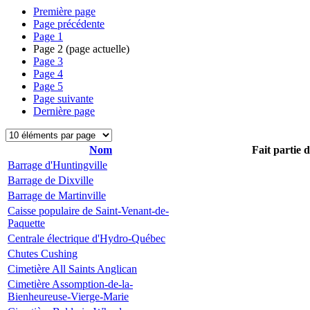
Première page
Page précédente
Page
1
Page
2
(page actuelle)
Page
3
Page
4
Page
5
Page suivante
Dernière page
Nom
Fait partie 
Barrage d'Huntingville
Barrage de Dixville
Barrage de Martinville
Caisse populaire de Saint-Venant-de-
Paquette
Centrale électrique d'Hydro-Québec
Chutes Cushing
Cimetière All Saints Anglican
Cimetière Assomption-de-la-
Bienheureuse-Vierge-Marie