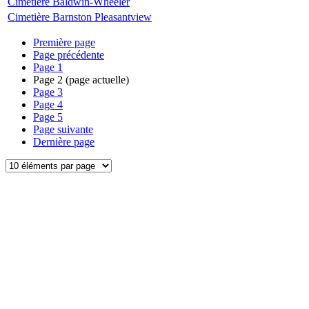
Cimetière Baldwin-Wheeler
Cimetière Barnston Pleasantview
Première page
Page précédente
Page
1
Page
2
(page actuelle)
Page
3
Page
4
Page
5
Page suivante
Dernière page