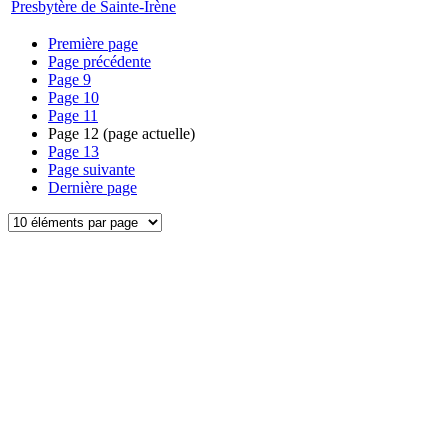
Presbytère de Sainte-Irène
Première page
Page précédente
Page
9
Page
10
Page
11
Page
12
(page actuelle)
Page
13
Page suivante
Dernière page