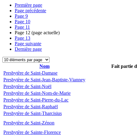
Première page
Page précédente
Page
9
Page
10
Page
11
Page
12
(page actuelle)
Page
13
Page suivante
Dernière page
Nom
Fait partie 
Presbytère de Saint-Damase
Presbytère de Saint-Jean-Baptiste-Vianney
Presbytère de Saint-Noël
Presbytère de Saint-Nom-de-Marie
Presbytère de Saint-Pierre-du-Lac
Presbytère de Saint-Raphaël
Presbytère de Saint-Tharcisius
Presbytère de Saint-Zénon
Presbytère de Sainte-Florence