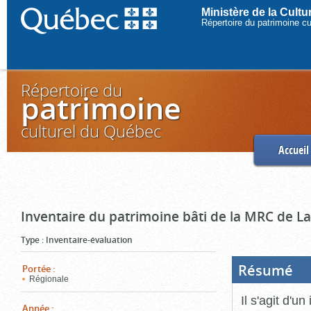
Ministère de la Cult
Répertoire du patrimoine c
Répertoire du
patrimoine
culturel du Québec
Accueil
Inventaire du patrimoine bâti de la MRC de L
Type
:
Inventaire-évaluation
Résumé
(Boi
Portée
:
ouve
Régionale
cliq
pou
Il s'agit d'u
ferm
Année
: