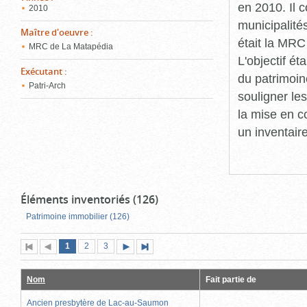
en 2010. Il 
2010
municipalité
Maître d'oeuvre
:
était la MRC
MRC de La Matapédia
L'objectif ét
Exécutant
:
du patrimoin
Patri-Arch
souligner le
la mise en c
un inventair
Éléments inventoriés (126)
Patrimoine immobilier (126)
Page
(page
Page
Page
1
Première
2
Page
3
Page
Dernière
actuelle)
page
précédente
suivante
page
Nom
Fait partie de
Ancien presbytère de Lac-au-Saumon