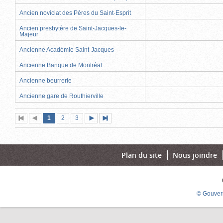
Ancien noviciat des Pères du Saint-Esprit
Ancien presbytère de Saint-Jacques-le-
Majeur
Ancienne Académie Saint-Jacques
Ancienne Banque de Montréal
Ancienne beurrerie
Ancienne gare de Routhierville
Page
(page
Page
Page
1
Première
2
Page
3
Page
Dernière
actuelle)
page
précédente
suivante
page
Plan du site
Nous joindre
© Gouver