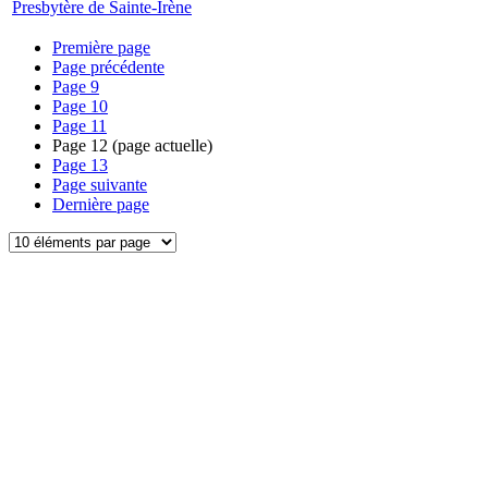
Presbytère de Sainte-Irène
Première page
Page précédente
Page
9
Page
10
Page
11
Page
12
(page actuelle)
Page
13
Page suivante
Dernière page