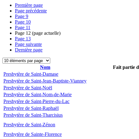
Première page
Page précédente
Page
9
Page
10
Page
11
Page
12
(page actuelle)
Page
13
Page suivante
Dernière page
Nom
Fait partie 
Presbytère de Saint-Damase
Presbytère de Saint-Jean-Baptiste-Vianney
Presbytère de Saint-Noël
Presbytère de Saint-Nom-de-Marie
Presbytère de Saint-Pierre-du-Lac
Presbytère de Saint-Raphaël
Presbytère de Saint-Tharcisius
Presbytère de Saint-Zénon
Presbytère de Sainte-Florence