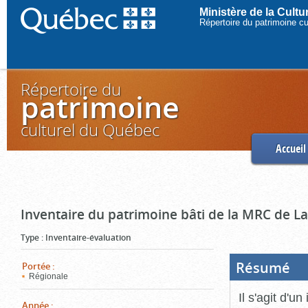
Ministère de la Cult
Répertoire du patrimoine c
Répertoire du
patrimoine
culturel du Québec
Accueil
Inventaire du patrimoine bâti de la MRC de L
Type
:
Inventaire-évaluation
Résumé
(Boi
Portée
:
ouve
Régionale
cliq
pou
Il s'agit d'u
ferm
Année
: