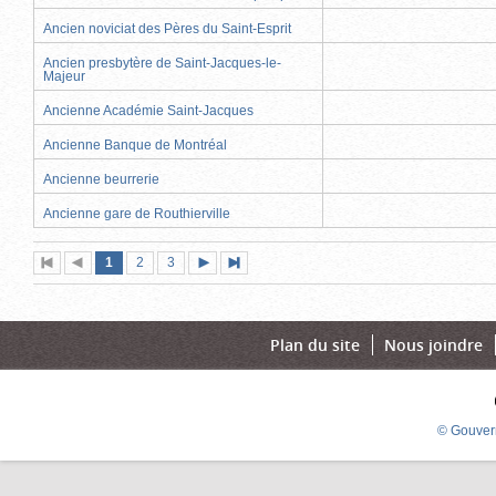
Ancien noviciat des Pères du Saint-Esprit
Ancien presbytère de Saint-Jacques-le-
Majeur
Ancienne Académie Saint-Jacques
Ancienne Banque de Montréal
Ancienne beurrerie
Ancienne gare de Routhierville
Page
(page
Page
Page
1
Première
2
Page
3
Page
Dernière
actuelle)
page
précédente
suivante
page
Plan du site
Nous joindre
© Gouver