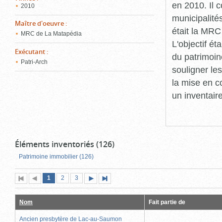
en 2010. Il 
2010
municipalité
Maître d'oeuvre
:
était la MRC
MRC de La Matapédia
L'objectif ét
Exécutant
:
du patrimoin
Patri-Arch
souligner le
la mise en c
un inventair
Éléments inventoriés (126)
Patrimoine immobilier (126)
Page
(page
Page
Page
1
Première
2
Page
3
Page
Dernière
actuelle)
page
précédente
suivante
page
Nom
Fait partie de
Ancien presbytère de Lac-au-Saumon