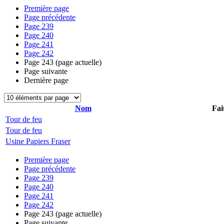
Première page
Page précédente
Page
239
Page
240
Page
241
Page
242
Page
243
(page actuelle)
Page suivante
Dernière page
Nom
Fai
Tour de feu
Tour de feu
Usine Papiers Fraser
Première page
Page précédente
Page
239
Page
240
Page
241
Page
242
Page
243
(page actuelle)
Page suivante