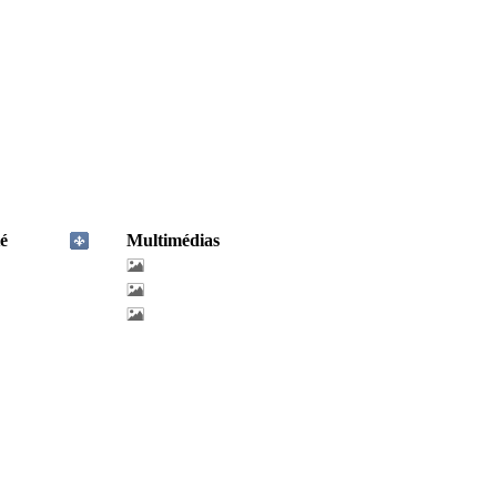
é
Multimédias