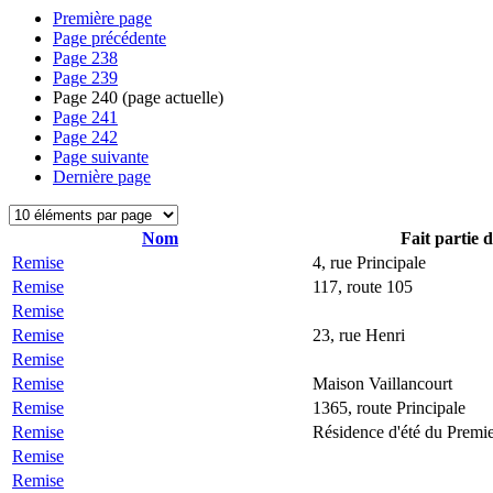
Première page
Page précédente
Page
238
Page
239
Page
240
(page actuelle)
Page
241
Page
242
Page suivante
Dernière page
Nom
Fait partie 
Remise
4, rue Principale
Remise
117, route 105
Remise
Remise
23, rue Henri
Remise
Remise
Maison Vaillancourt
Remise
1365, route Principale
Remise
Résidence d'été du Premie
Remise
Remise