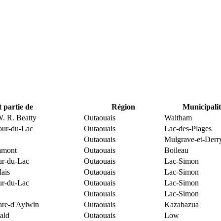
t partie de
Région
Municipalit
 W. R. Beatty
Outaouais
Waltham
our-du-Lac
Outaouais
Lac-des-Plages
Outaouais
Mulgrave-et-Derr
amont
Outaouais
Boileau
ur-du-Lac
Outaouais
Lac-Simon
ais
Outaouais
Lac-Simon
ur-du-Lac
Outaouais
Lac-Simon
Outaouais
Lac-Simon
are-d'Aylwin
Outaouais
Kazabazua
ald
Outaouais
Low