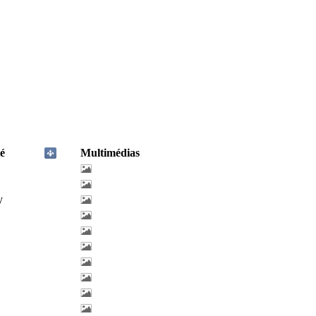
é
Multimédias
y