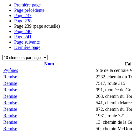
Première page
Page précédente
Page
237
Page
238
Page
239
(page actuelle)
Page
240
Page
241
Page suivante
Dernière page
Nom
Fai
Pylônes
Site de la centrale
Remise
2232, chemin du T
Remise
7517, route 315
Remise
991, montée de Gr
Remise
263, chemin du To
Remise
541, chemin Marcel
Remise
872, chemin du To
Remise
1931, route 321
Remise
13, chemin de la G
Remise
50, chemin McDon