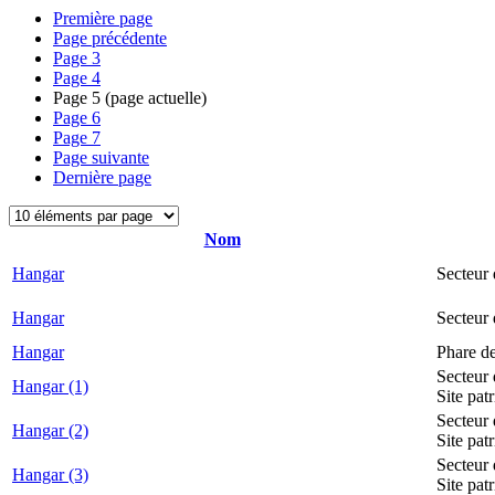
Première page
Page précédente
Page
3
Page
4
Page
5
(page actuelle)
Page
6
Page
7
Page suivante
Dernière page
Nom
Hangar
Secteur 
Hangar
Secteur
Hangar
Phare d
Secteur 
Hangar (1)
Site pat
Secteur 
Hangar (2)
Site pat
Secteur 
Hangar (3)
Site pat