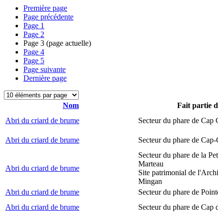
Première page
Page précédente
Page
1
Page
2
Page
3
(page actuelle)
Page
4
Page
5
Page suivante
Dernière page
Nom
Fait partie 
Abri du criard de brume
Secteur du phare de Cap
Abri du criard de brume
Secteur du phare de Cap-
Secteur du phare de la Peti
Marteau
Abri du criard de brume
Site patrimonial de l'Arch
Mingan
Abri du criard de brume
Secteur du phare de Point
Abri du criard de brume
Secteur du phare de Cap 