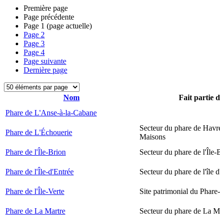
Première page
Page précédente
Page
1
(page actuelle)
Page
2
Page
3
Page
4
Page suivante
Dernière page
Nom
Fait partie 
Phare de L'Anse-à-la-Cabane
Secteur du phare de Havr
Phare de L'Échouerie
Maisons
Phare de l'Île-Brion
Secteur du phare de l'Île-
Phare de l'Île-d'Entrée
Secteur du phare de l'île 
Phare de l'Île-Verte
Site patrimonial du Phare-
Phare de La Martre
Secteur du phare de La M