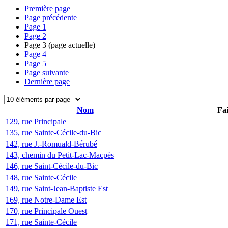
Première page
Page précédente
Page
1
Page
2
Page
3
(page actuelle)
Page
4
Page
5
Page suivante
Dernière page
Nom
Fai
129, rue Principale
135, rue Sainte-Cécile-du-Bic
142, rue J.-Romuald-Bérubé
143, chemin du Petit-Lac-Macpès
146, rue Saint-Cécile-du-Bic
148, rue Sainte-Cécile
149, rue Saint-Jean-Baptiste Est
169, rue Notre-Dame Est
170, rue Principale Ouest
171, rue Sainte-Cécile