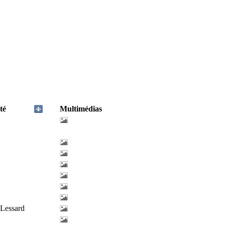
té
Multimédias
-Lessard