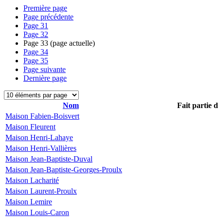
Première page
Page précédente
Page
31
Page
32
Page
33
(page actuelle)
Page
34
Page
35
Page suivante
Dernière page
Nom
Fait partie 
Maison Fabien-Boisvert
Maison Fleurent
Maison Henri-Lahaye
Maison Henri-Vallières
Maison Jean-Baptiste-Duval
Maison Jean-Baptiste-Georges-Proulx
Maison Lacharité
Maison Laurent-Proulx
Maison Lemire
Maison Louis-Caron