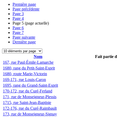
Première page
Page précédente
Page
3
Page
4
Page
5
(page actuelle)
Page
6
Page
7
Page suivante
Dernière page
Nom
Fait partie 
167, rue Paul-Émile-Lamarche
1680, rang du Petit-Saint-Esprit
1680, route Marie-Victorin
169-171, rue Louis-Caron
1695, rang du Grand-Saint-Esprit
170-172, rue du Curé-Ferland
171, rue de Monseigneur-Plessis
1715, rue Saint-Jean-Baptiste
172-176, rue du Curé-Raimbault
173, rue de Monseigneur-Signay