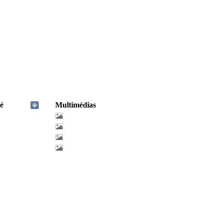
é
Multimédias