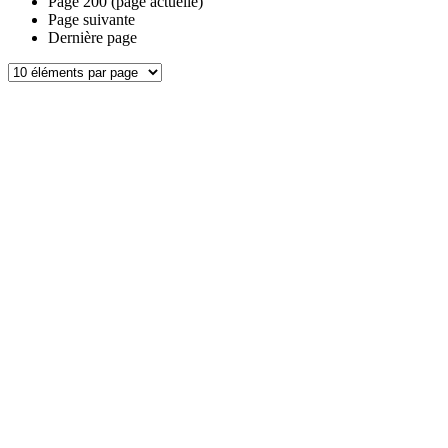
Page
200
(page actuelle)
Page suivante
Dernière page