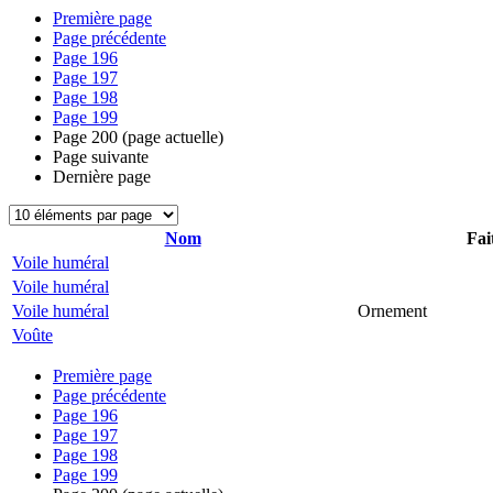
Première page
Page précédente
Page
196
Page
197
Page
198
Page
199
Page
200
(page actuelle)
Page suivante
Dernière page
Nom
Fai
Voile huméral
Voile huméral
Voile huméral
Ornement
Voûte
Première page
Page précédente
Page
196
Page
197
Page
198
Page
199