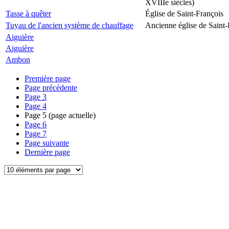
XVIIIe siècles)
Tasse à quêter
Église de Saint-François
Tuyau de l'ancien système de chauffage
Ancienne église de Saint-
Aiguière
Aiguière
Ambon
Première page
Page précédente
Page
3
Page
4
Page
5
(page actuelle)
Page
6
Page
7
Page suivante
Dernière page