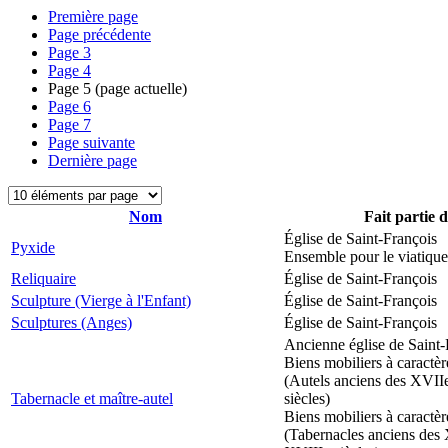
Première page
Page précédente
Page
3
Page
4
Page
5
(page actuelle)
Page
6
Page
7
Page suivante
Dernière page
Nom
Fait partie 
Église de Saint-François
Pyxide
Ensemble pour le viatique
Reliquaire
Église de Saint-François
Sculpture (Vierge à l'Enfant)
Église de Saint-François
Sculptures (Anges)
Église de Saint-François
Ancienne église de Saint-
Biens mobiliers à caractèr
(Autels anciens des XVII
Tabernacle et maître-autel
siècles)
Biens mobiliers à caractèr
(Tabernacles anciens des 