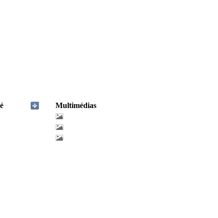
é
Multimédias